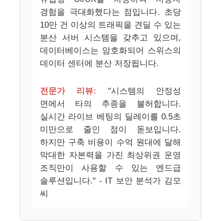
경험을 극대화했다는 점입니다. 초당
10만 건 이상의 트래픽을 견딜 수 있는
분산 서버 시스템을 갖추고 있으며,
데이터베이스는 암호화되어 스위스의
데이터 센터에 분산 저장됩니다.
전문가 리뷰:
"시스템의 안정성
면에서 타의 추종을 불허합니다.
실시간 라이브 베팅의 딜레이를 0.5초
미만으로 줄인 점이 돋보입니다.
하지만 구축 비용이 수억 원대에 달해
막대한 자본력을 가진 최상위권 운영
조직만이 사용할 수 있는 엔드급
솔루션입니다." - IT 보안 분석가 김모
씨