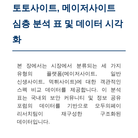
토토사이트, 메이저사이트
심층 분석 표 및 데이터 시각
화
본 장에서는 시장에서 분류되는 세 가지
유형의 플랫폼(메이저사이트, 일반
신생사이트, 먹튀사이트)에 대한 객관적인
스펙 비교 데이터를 제공합니다. 이 분석
표는 국내외 보안 커뮤니티 및 정보 공유
포럼의 데이터를 기반으로 모두의페이
리서치팀이 재구성한 구조화된
데이터입니다.