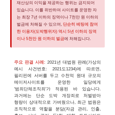
재산상의 이익을 제공하는 행위는 금지되어
있습니다. 이를 위반하여 사이트를 운영한 자
는 최장 7년 이하의 징역이나 7천만 원 이하의
벌금에 처해질 수 있으며,
단순히 베팅에 참여
한 이용자(도박행위자) 역시 5년 이하의 징역
이나 5천만 원 이하의 벌금
에 처해집니다.
주요 판결 사례:
2021년 대법원 판례(가상의
예시 사건번호: 2021도1234)에 따르면,
필리핀에 서버를 두고 수천억 원대 규모의
메이저사이트를 운영한 일당에게
'범죄단체조직죄'가 적용된 바 있습니다.
과거에는 단순 도박 개장죄로 처벌받아
형량이 상대적으로 가벼웠으나, 최근 법원은
조직적으로 역할을 분담(자금 관리, 인출,