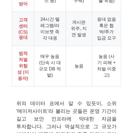
즈 등)
구축)
출 위험)
방어
24시간 텔
응대 없음
고객
게시판
레그램/라
혹은 협
센터
위주, 지
이브챗 즉
박/추가
(CS)
연 발생
응대
각 대응
입금 요구
법적
매우 높음
높음 (사
처벌
(단속 시 대
기 피해 +
위험
높음
규모 DB 적
처벌 이중
성 (이
발)
고)
용자)
위의 데이터 표에서 알 수 있듯이, 소위
'메이저사이트'라 불리는 곳들은 운영 기간이
길고 보안 인프라에 막대한 자금을
투자합니다. 그러나 역설적으로 그 규모가