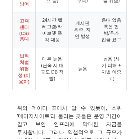
즈 등)
구축)
출 위험)
방어
24시간 텔
응대 없음
고객
게시판
레그램/라
혹은 협
센터
위주, 지
이브챗 즉
박/추가
(CS)
연 발생
응대
각 대응
입금 요구
법적
매우 높음
높음 (사
처벌
(단속 시 대
기 피해 +
위험
높음
규모 DB 적
처벌 이중
성 (이
발)
고)
용자)
위의 데이터 표에서 알 수 있듯이, 소위
'메이저사이트'라 불리는 곳들은 운영 기간이
길고 보안 인프라에 막대한 자금을
투자합니다. 그러나 역설적으로 그 규모가