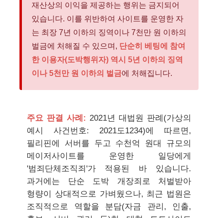
재산상의 이익을 제공하는 행위는 금지되어
있습니다. 이를 위반하여 사이트를 운영한 자
는 최장 7년 이하의 징역이나 7천만 원 이하의
벌금에 처해질 수 있으며,
단순히 베팅에 참여
한 이용자(도박행위자) 역시 5년 이하의 징역
이나 5천만 원 이하의 벌금
에 처해집니다.
주요 판결 사례:
2021년 대법원 판례(가상의
예시 사건번호: 2021도1234)에 따르면,
필리핀에 서버를 두고 수천억 원대 규모의
메이저사이트를 운영한 일당에게
'범죄단체조직죄'가 적용된 바 있습니다.
과거에는 단순 도박 개장죄로 처벌받아
형량이 상대적으로 가벼웠으나, 최근 법원은
조직적으로 역할을 분담(자금 관리, 인출,