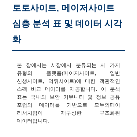
토토사이트, 메이저사이트
심층 분석 표 및 데이터 시각
화
본 장에서는 시장에서 분류되는 세 가지
유형의 플랫폼(메이저사이트, 일반
신생사이트, 먹튀사이트)에 대한 객관적인
스펙 비교 데이터를 제공합니다. 이 분석
표는 국내외 보안 커뮤니티 및 정보 공유
포럼의 데이터를 기반으로 모두의페이
리서치팀이 재구성한 구조화된
데이터입니다.