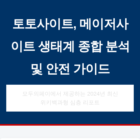
토토사이트, 메이저사
이트 생태계 종합 분석
및 안전 가이드
모두의페이에서 제공하는 2024년 최신
위키백과형 심층 리포트