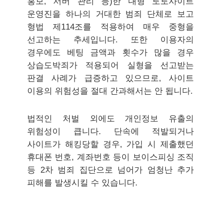
홍보, 서버 관리 등)한 대형 토토사이트
운영진을 하나의 거대한 범죄 단체로 보고
형법 제114조를 적용하여 매우 중형을
선고하는 추세입니다. 또한 이용자의
경우에도 베팅 금액과 횟수가 많을 경우
상습도박죄가 적용되어 실형을 선고받는
판결 사례가 급증하고 있으므로, 사이트
이용의 위험성을 절대 간과해서는 안 됩니다.
법적인 처벌 외에도 개인정보 유출의
위험성이 큽니다. 단속에 적발되거나
사이트가 해킹당할 경우, 가입 시 제출했던
휴대폰 번호, 계좌번호 등이 보이스피싱 조직
등 2차 범죄 집단으로 넘어가 엄청난 추가
피해를 발생시킬 수 있습니다.