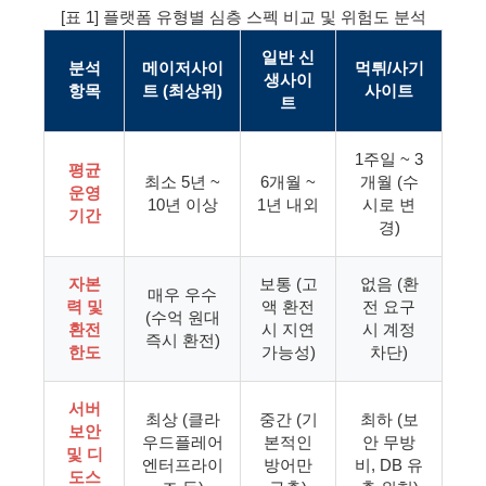
[표 1] 플랫폼 유형별 심층 스펙 비교 및 위험도 분석
일반 신
분석
메이저사이
먹튀/사기
생사이
항목
트 (최상위)
사이트
트
1주일 ~ 3
평균
최소 5년 ~
6개월 ~
개월 (수
운영
10년 이상
1년 내외
시로 변
기간
경)
자본
보통 (고
없음 (환
매우 우수
력 및
액 환전
전 요구
(수억 원대
환전
시 지연
시 계정
즉시 환전)
한도
가능성)
차단)
서버
최상 (클라
중간 (기
최하 (보
보안
우드플레어
본적인
안 무방
및 디
엔터프라이
방어만
비, DB 유
도스